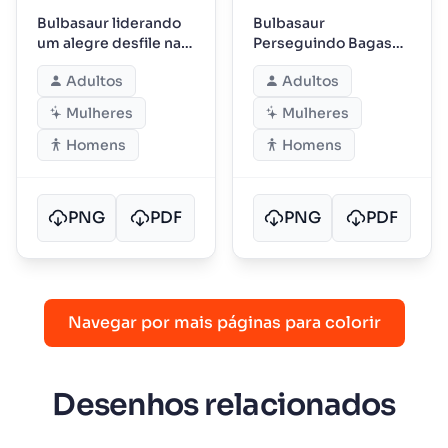
Bulbasaur liderando
Bulbasaur
um alegre desfile na
Perseguindo Bagas
floresta
Enquanto os Amigos
Adultos
Adultos
da Floresta Observam
Mulheres
Mulheres
Homens
Homens
PNG
PDF
PNG
PDF
Navegar por mais páginas para colorir
Desenhos relacionados