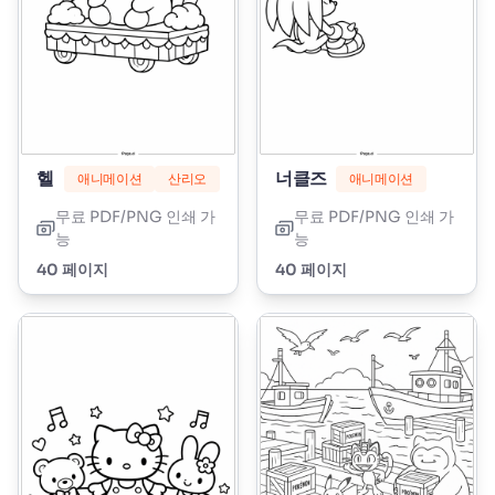
헬로키티 마시멜로우
너클즈
애니메이션
산리오
애니메이션
무료 PDF/PNG 인쇄 가
무료 PDF/PNG 인쇄 가
능
능
40 페이지
40 페이지