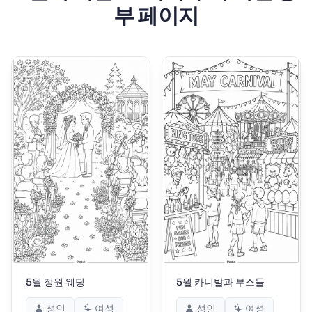
부 페이지
5월 정원 웨딩
5월 카니발과 부스들
성인
여성
성인
여성