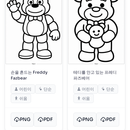
손을 흔드는 Freddy
테디를 안고 있는 프레디
Fazbear
파즈베어
어린이
단순
어린이
단순
쉬움
쉬움
PNG
PDF
PNG
PDF