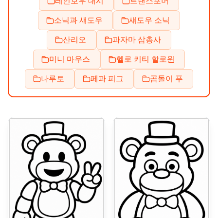
레인보우 대시
트랜스포머
소닉과 섀도우
섀도우 소닉
산리오
파자마 삼총사
미니 마우스
헬로 키티 할로윈
나루토
페파 피그
곰돌이 푸