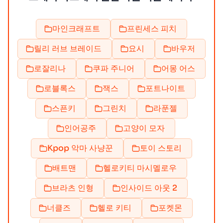
마인크래프트
프린세스 피치
릴리 러브 브레이드
요시
바우저
로잘리나
쿠파 주니어
어몽 어스
로블록스
잭스
포트나이트
스픈키
그린치
라푼젤
인어공주
고양이 모자
Kpop 악마 사냥꾼
토이 스토리
배트맨
헬로키티 마시멜로우
브라츠 인형
인사이드 아웃 2
너클즈
헬로 키티
포켓몬