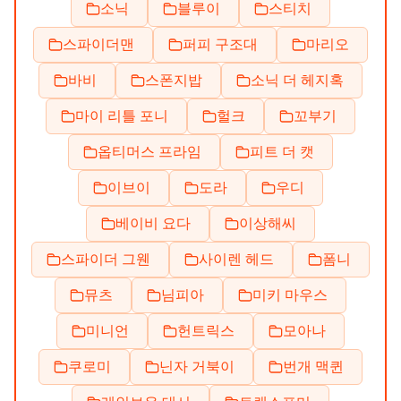
소닉
블루이
스티치
스파이더맨
퍼피 구조대
마리오
바비
스폰지밥
소닉 더 헤지혹
마이 리틀 포니
헐크
꼬부기
옵티머스 프라임
피트 더 캣
이브이
도라
우디
베이비 요다
이상해씨
스파이더 그웬
사이렌 헤드
폼니
뮤츠
님피아
미키 마우스
미니언
헌트릭스
모아나
쿠로미
닌자 거북이
번개 맥퀸