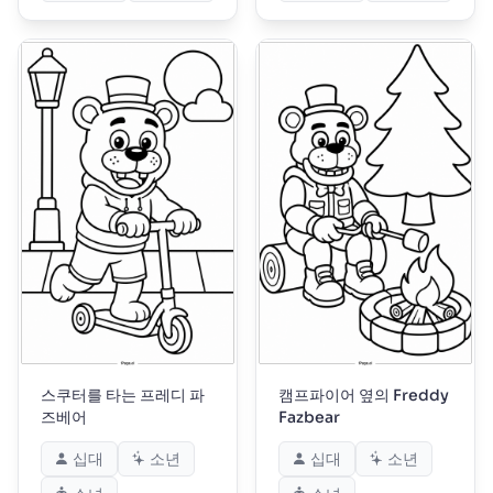
스쿠터를 타는 프레디 파
캠프파이어 옆의 Freddy
즈베어
Fazbear
십대
소년
십대
소년