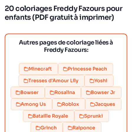
20 coloriages Freddy Fazours pour
enfants (PDF gratuit à imprimer)
Autres pages de coloriage liées à
Freddy Fazours:
Minecraft
Princesse Peach
Tresses d'Amour Lily
Yoshi
Bowser
Rosalina
Bowser Jr
Among Us
Roblox
Jacques
Bataille Royale
Sprunki
Grinch
Raiponce