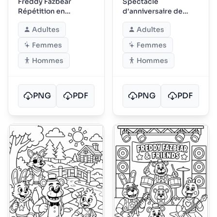
Freddy Fazbear
Spectacle
Répétition en
d'anniversaire de
Coulisses
Freddy Fazbear sur
Adultes
Adultes
scène
Femmes
Femmes
Hommes
Hommes
PNG
PDF
PNG
PDF