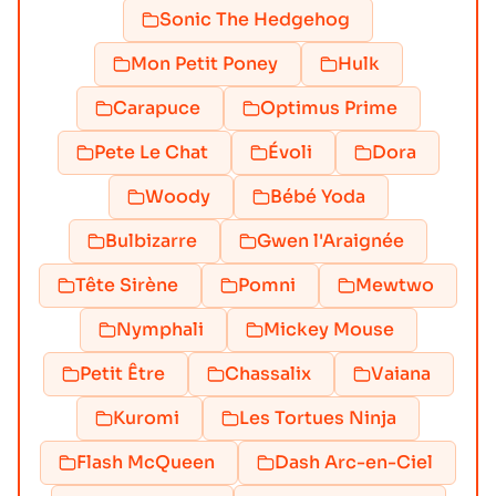
Sonic The Hedgehog
Mon Petit Poney
Hulk
Carapuce
Optimus Prime
Pete Le Chat
Évoli
Dora
Woody
Bébé Yoda
Bulbizarre
Gwen l'Araignée
Tête Sirène
Pomni
Mewtwo
Nymphali
Mickey Mouse
Petit Être
Chassalix
Vaiana
Kuromi
Les Tortues Ninja
Flash McQueen
Dash Arc-en-Ciel