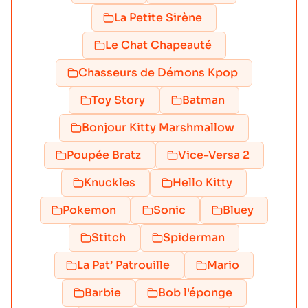
La Petite Sirène
Le Chat Chapeauté
Chasseurs de Démons Kpop
Toy Story
Batman
Bonjour Kitty Marshmallow
Poupée Bratz
Vice-Versa 2
Knuckles
Hello Kitty
Pokemon
Sonic
Bluey
Stitch
Spiderman
La Pat’ Patrouille
Mario
Barbie
Bob l'éponge