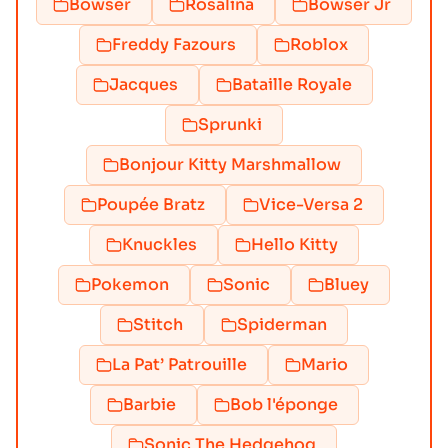
Bowser
Rosalina
Bowser Jr
Freddy Fazours
Roblox
Jacques
Bataille Royale
Sprunki
Bonjour Kitty Marshmallow
Poupée Bratz
Vice-Versa 2
Knuckles
Hello Kitty
Pokemon
Sonic
Bluey
Stitch
Spiderman
La Pat’ Patrouille
Mario
Barbie
Bob l'éponge
Sonic The Hedgehog