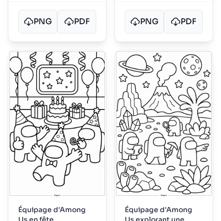
PNG
PDF
PNG
PDF
Équipage d'Among
Équipage d'Among
Us en fête
Us explorant une