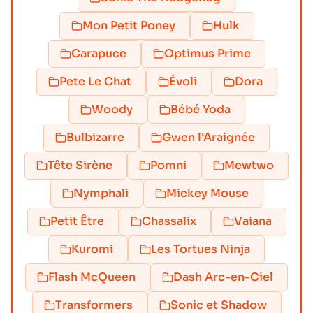
Mon Petit Poney
Hulk
Carapuce
Optimus Prime
Pete Le Chat
Évoli
Dora
Woody
Bébé Yoda
Bulbizarre
Gwen l'Araignée
Tête Sirène
Pomni
Mewtwo
Nymphali
Mickey Mouse
Petit Être
Chassalix
Vaiana
Kuromi
Les Tortues Ninja
Flash McQueen
Dash Arc-en-Ciel
Transformers
Sonic et Shadow