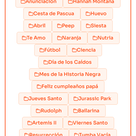
Anunciación
Hannah Montana
Cesta de Pascua
Huevo
Abril
Peep
Siesta
Te Amo
Naranja
Nutria
Fútbol
Ciencia
Día de los Caídos
Mes de la Historia Negra
Feliz cumpleaños papá
Jueves Santo
Jurassic Park
Rudolph
Bailarina
Artemis II
Viernes Santo
Resurrección
Tumba Vacía