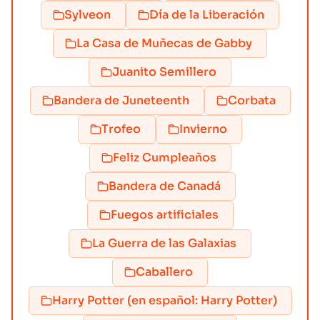
Sylveon
Día de la Liberación
La Casa de Muñecas de Gabby
Juanito Semillero
Bandera de Juneteenth
Corbata
Trofeo
Invierno
Feliz Cumpleaños
Bandera de Canadá
Fuegos artificiales
La Guerra de las Galaxias
Caballero
Harry Potter (en español: Harry Potter)