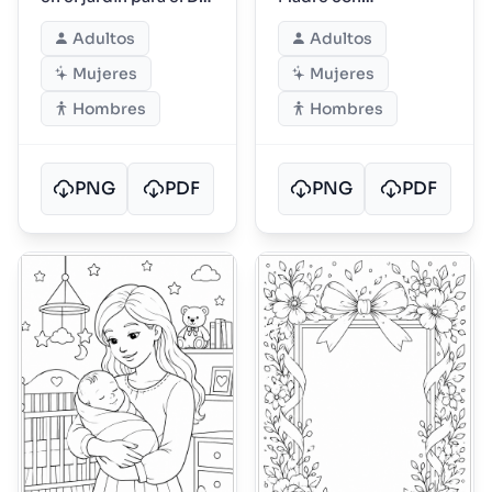
de la Madre
monograma floral del
Adultos
Adultos
alfabeto
Mujeres
Mujeres
Hombres
Hombres
PNG
PDF
PNG
PDF