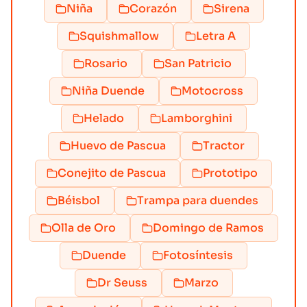
Niña
Corazón
Sirena
Squishmallow
Letra A
Rosario
San Patricio
Niña Duende
Motocross
Helado
Lamborghini
Huevo de Pascua
Tractor
Conejito de Pascua
Prototipo
Béisbol
Trampa para duendes
Olla de Oro
Domingo de Ramos
Duende
Fotosíntesis
Dr Seuss
Marzo