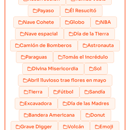
Payaso
Él Resucitó
Nave Cohete
Globo
NBA
Nave espacial
Día de la Tierra
Camión de Bomberos
Astronauta
Paraguas
Tomás el incrédulo
Divina Misericordia
Sol
Abril lluvioso trae flores en mayo
Tierra
Fútbol
Sandía
Excavadora
Día de las Madres
Bandera Americana
Donut
Grave Digger
Volcán
Emoji