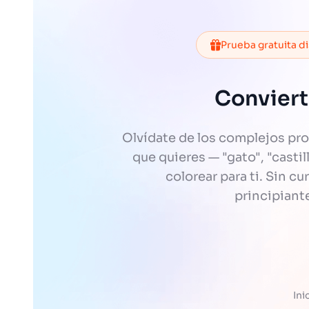
Prueba gratuita d
Conviert
Olvídate de los complejos pr
que quieres — "gato", "casti
colorear para ti. Sin c
principiant
Ini