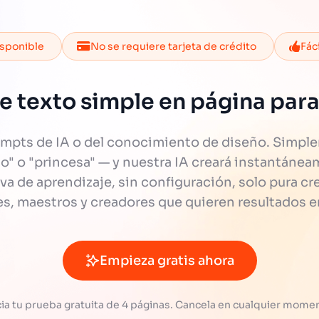
isponible
No se requiere tarjeta de crédito
Fác
e texto simple en página para
ompts de IA o del conocimiento de diseño. Simple
llo" o "princesa" — y nuestra IA creará instantán
urva de aprendizaje, sin configuración, solo pura cr
es, maestros y creadores que quieren resultados 
Empieza gratis ahora
cia tu prueba gratuita de 4 páginas. Cancela en cualquier mome