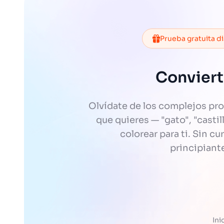
Prueba gratuita d
Conviert
Olvídate de los complejos pr
que quieres — "gato", "casti
colorear para ti. Sin c
principiant
Ini