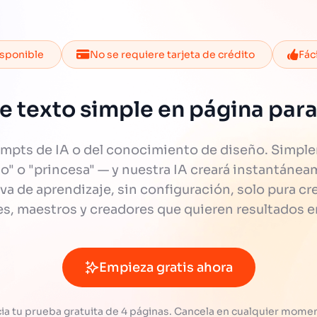
isponible
No se requiere tarjeta de crédito
Fác
e texto simple en página para
ompts de IA o del conocimiento de diseño. Simple
llo" o "princesa" — y nuestra IA creará instantán
urva de aprendizaje, sin configuración, solo pura cr
es, maestros y creadores que quieren resultados 
Empieza gratis ahora
cia tu prueba gratuita de 4 páginas. Cancela en cualquier mome