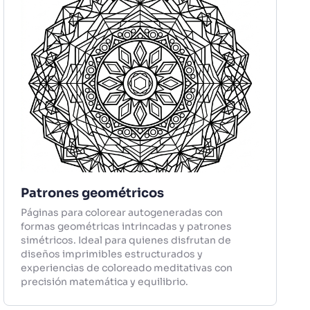
Patrones geométricos
Páginas para colorear autogeneradas con
formas geométricas intrincadas y patrones
simétricos. Ideal para quienes disfrutan de
diseños imprimibles estructurados y
experiencias de coloreado meditativas con
precisión matemática y equilibrio.