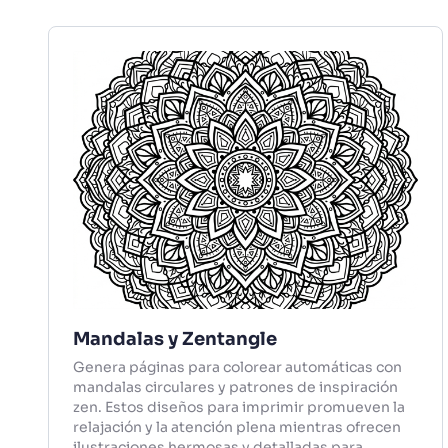
Mandalas y Zentangle
Genera páginas para colorear automáticas con
mandalas circulares y patrones de inspiración
zen. Estos diseños para imprimir promueven la
relajación y la atención plena mientras ofrecen
ilustraciones hermosas y detalladas para