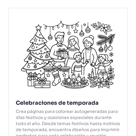
Celebraciones de temporada
Crea páginas para colorear autogeneradas para
días festivos y ocasiones especiales durante
todo el año. Desde temas festivos hasta motivos
de temporada, encuentra diseños para imprimir
perfectos para cada celebración y reunión