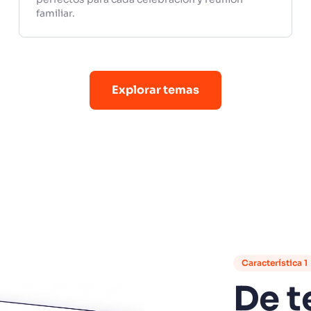
familiar.
Explorar temas
Característica 1
De t