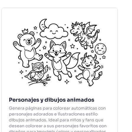
Personajes y dibujos animados
Genera páginas para colorear automáticas con
personajes adorados e ilustraciones estilo
dibujos animados. Ideal para niños y fans que
desean colorear a sus personajes favoritos con
diseños para imprimir únicos y personalizados.