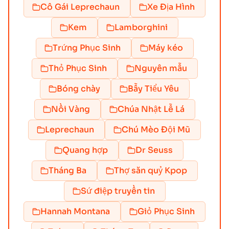
Cô Gái Leprechaun
Xe Địa Hình
Kem
Lamborghini
Trứng Phục Sinh
Máy kéo
Thỏ Phục Sinh
Nguyên mẫu
Bóng chày
Bẫy Tiểu Yêu
Nồi Vàng
Chúa Nhật Lễ Lá
Leprechaun
Chú Mèo Đội Mũ
Quang hợp
Dr Seuss
Tháng Ba
Thợ săn quỷ Kpop
Sứ điệp truyền tin
Hannah Montana
Giỏ Phục Sinh