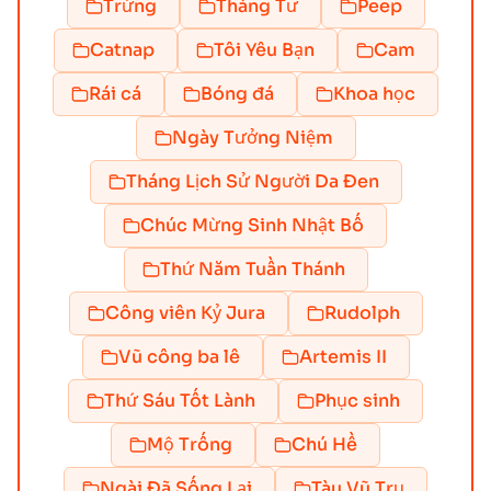
Trứng
Tháng Tư
Peep
Catnap
Tôi Yêu Bạn
Cam
Rái cá
Bóng đá
Khoa học
Ngày Tưởng Niệm
Tháng Lịch Sử Người Da Đen
Chúc Mừng Sinh Nhật Bố
Thứ Năm Tuần Thánh
Công viên Kỷ Jura
Rudolph
Vũ công ba lê
Artemis II
Thứ Sáu Tốt Lành
Phục sinh
Mộ Trống
Chú Hề
Ngài Đã Sống Lại
Tàu Vũ Trụ