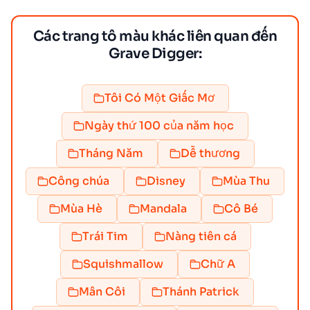
Các trang tô màu khác liên quan đến
Grave Digger:
Tôi Có Một Giấc Mơ
Ngày thứ 100 của năm học
Tháng Năm
Dễ thương
Công chúa
Disney
Mùa Thu
Mùa Hè
Mandala
Cô Bé
Trái Tim
Nàng tiên cá
Squishmallow
Chữ A
Mân Côi
Thánh Patrick