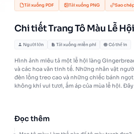
Tải xuống PDF
Tải xuống PNG
Sao ché
Chi tiết Trang Tô Màu Lễ H
Người lớn
Tải xuống miễn phí
Có thể in
Hình ảnh miêu tả một lễ hội làng Gingerbrea
và các hoa văn tinh tế. Những nhân vật ngườ
đèn lồng treo cao và những chiếc bánh ngọt n
không khí vui tươi, ấm áp của mùa lễ hội. Đâ
Đọc thêm