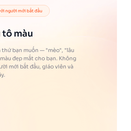
với người mới bắt đầu
g tô màu
a thứ bạn muốn — "mèo", "lâu
tô màu đẹp mắt cho bạn. Không
ười mới bắt đầu, giáo viên và
y.