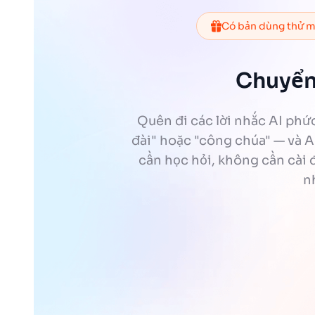
Có bản dùng thử m
Chuyển 
Quên đi các lời nhắc AI phứ
đài" hoặc "công chúa" — và A
cần học hỏi, không cần cài đ
n