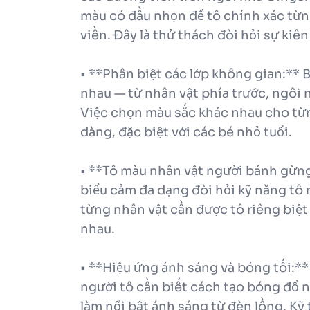
màu có đầu nhọn để tô chính xác từn
viền. Đây là thử thách đòi hỏi sự kiê
• **Phân biệt các lớp không gian:** 
nhau — từ nhân vật phía trước, ngôi n
Việc chọn màu sắc khác nhau cho từn
dàng, đặc biệt với các bé nhỏ tuổi.
• **Tô màu nhân vật người bánh gừng
biểu cảm đa dạng đòi hỏi kỹ năng tô 
từng nhân vật cần được tô riêng biệ
nhau.
• **Hiệu ứng ánh sáng và bóng tối:**
người tô cần biết cách tạo bóng đổ 
làm nổi bật ánh sáng từ đèn lồng. Kỹ