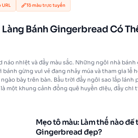
p URL
Tô màu trực tuyến
ội Làng Bánh Gingerbread Có Thể
d náo nhiệt và đầy màu sắc. Những ngôi nhà bánh 
i bánh gừng vui vẻ đang nhảy múa và tham gia lễ h
gào bày trên bàn. Bầu trời đầy ngôi sao lấp lánh p
y là một khung cảnh đồng quê huyền diệu, đầy chi t
Mẹo tô màu: Làm thế nào để 
Gingerbread đẹp?