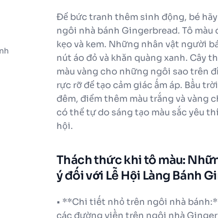
Để bức tranh thêm sinh động, bé hã
ngôi nhà bánh Gingerbread. Tô màu đỏ,
kẹo và kem. Những nhân vật người b
anh
nút áo đỏ và khăn quàng xanh. Cây 
màu vàng cho những ngôi sao trên đỉ
rực rỡ để tạo cảm giác ấm áp. Bầu tr
đêm, điểm thêm màu trắng và vàng cho
có thể tự do sáng tạo màu sắc yêu th
hội.
Thách thức khi tô màu: Nhữ
ý đối với Lễ Hội Làng Bánh 
• **Chi tiết nhỏ trên ngôi nhà bánh:
các đường viền trên ngôi nhà Ginger