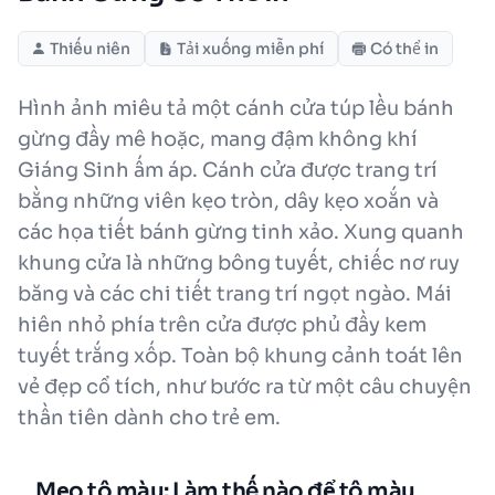
Thiếu niên
Tải xuống miễn phí
Có thể in
Hình ảnh miêu tả một cánh cửa túp lều bánh
gừng đầy mê hoặc, mang đậm không khí
Giáng Sinh ấm áp. Cánh cửa được trang trí
bằng những viên kẹo tròn, dây kẹo xoắn và
các họa tiết bánh gừng tinh xảo. Xung quanh
khung cửa là những bông tuyết, chiếc nơ ruy
băng và các chi tiết trang trí ngọt ngào. Mái
hiên nhỏ phía trên cửa được phủ đầy kem
tuyết trắng xốp. Toàn bộ khung cảnh toát lên
vẻ đẹp cổ tích, như bước ra từ một câu chuyện
thần tiên dành cho trẻ em.
Mẹo tô màu: Làm thế nào để tô màu