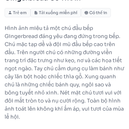
Trẻ em
Tải xuống miễn phí
Có thể in
Hình ảnh miêu tả một chú đầu bếp
Gingerbread đáng yêu đang đứng trong bếp.
Chú mặc tạp dề và đội mũ đầu bếp cao trên
đầu. Trên người chú có những đường viền
trang trí đặc trưng như kẹo, nơ và các họa tiết
ngọt ngào. Tay chú cầm dụng cụ làm bánh như
cây lăn bột hoặc chiếc thìa gỗ. Xung quanh
chú là những chiếc bánh quy, ngôi sao và
bông tuyết nhỏ xinh. Nét mặt chú tươi vui với
đôi mắt tròn to và nụ cười rộng. Toàn bộ hình
ảnh toát lên không khí ấm áp, vui tươi của mùa
lễ hội.