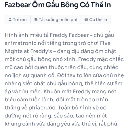
Fazbear Ôm Gấu Bông Có Thể In
Trẻ em
Tải xuống miễn phí
Có thể in
Hình ảnh miêu tả Freddy Fazbear – chú gấu
animatronic nổi tiếng trong trò chơi Five
Nights at Freddy's – đang dịu dàng ôm chặt
một chú gấu bông nhỏ xinh. Freddy mặc chiếc
mũ cao bồi quen thuộc trên đầu, cùng chiếc
nơ lịch sự quanh cổ. Đôi tay to lớn của chú nhẹ
nhàng siết chặt chú gấu bông, thể hiện sự ấm
áp và trìu mến. Khuôn mặt Freddy mang nét
biểu cảm hiền lành, đôi mắt tròn to nhìn
thẳng về phía trước. Toàn bộ hình vẽ có
đường nét rõ ràng, sắc sảo, tạo nên một
khung cảnh vừa đáng yêu vừa thú vị, rất phù