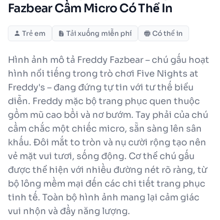
Fazbear Cầm Micro Có Thể In
Trẻ em
Tải xuống miễn phí
Có thể in
Hình ảnh mô tả Freddy Fazbear – chú gấu hoạt
hình nổi tiếng trong trò chơi Five Nights at
Freddy's – đang đứng tự tin với tư thế biểu
diễn. Freddy mặc bộ trang phục quen thuộc
gồm mũ cao bồi và nơ bướm. Tay phải của chú
cầm chắc một chiếc micro, sẵn sàng lên sân
khấu. Đôi mắt to tròn và nụ cười rộng tạo nên
vẻ mặt vui tươi, sống động. Cơ thể chú gấu
được thể hiện với nhiều đường nét rõ ràng, từ
bộ lông mềm mại đến các chi tiết trang phục
tinh tế. Toàn bộ hình ảnh mang lại cảm giác
vui nhộn và đầy năng lượng.