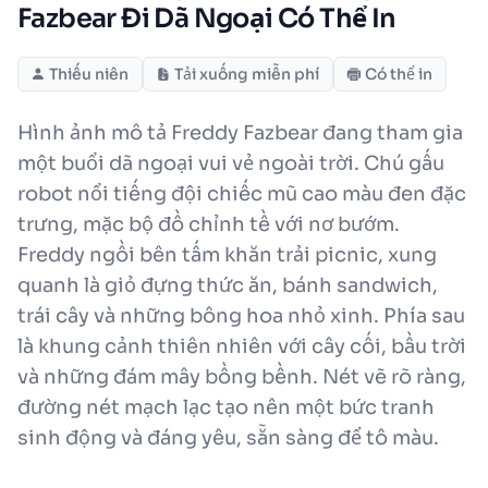
Fazbear Đi Dã Ngoại Có Thể In
Thiếu niên
Tải xuống miễn phí
Có thể in
Hình ảnh mô tả Freddy Fazbear đang tham gia
một buổi dã ngoại vui vẻ ngoài trời. Chú gấu
robot nổi tiếng đội chiếc mũ cao màu đen đặc
trưng, mặc bộ đồ chỉnh tề với nơ bướm.
Freddy ngồi bên tấm khăn trải picnic, xung
quanh là giỏ đựng thức ăn, bánh sandwich,
trái cây và những bông hoa nhỏ xinh. Phía sau
là khung cảnh thiên nhiên với cây cối, bầu trời
và những đám mây bồng bềnh. Nét vẽ rõ ràng,
đường nét mạch lạc tạo nên một bức tranh
sinh động và đáng yêu, sẵn sàng để tô màu.