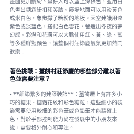
畫面更加繽紛。薑餅人可以塗上深棕色，並用白
色畫出糖霜紐扣和笑臉。廣場地面可以用淡黃色
或米白色，象徵撒了糖粉的地板。天空建議用淡
紫色或淡藍色，搭配白色雪花，營造出冬夜的夢
幻感。彩燈和花環可以大膽使用紅、黃、綠、藍
等多種鮮豔顏色，讓整個村莊節慶氣氛更加熱鬧
歡樂！
著色挑戰：薑餅村莊節慶的哪些部分難以著
色並需要注意？
• **細節繁多的建築裝飾**：薑餅屋上有許多小
巧的糖果、糖霜花紋和彩色糖粒，這些細小的裝
飾需要使用較細的彩色筆或色鉛筆才能精確上
色，對於手部控制能力尚在發展中的小朋友來
說，需要格外耐心和專注。