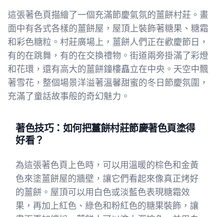
這張著色頁描繪了一個充滿節慶氣氛的薑餅村莊。畫
面中有各式各樣的薑餅屋，屋頂上裝飾著糖果、糖霜
和彩色糖粒。村莊廣場上，薑餅人們正在歡慶節日，
有的在跳舞，有的在交換禮物。街道兩旁掛滿了彩燈
和花環，還有高大的薑餅鐘樓矗立在中央。天空中飄
著雪花，整個場景洋溢著溫馨甜蜜的冬日節慶氛圍，
充滿了童話故事般的奇幻魅力。
著色技巧：如何把薑餅村莊節慶著色頁塗得
好看？
為這張著色頁上色時，可以用溫暖的棕色和金黃
色來塗薑餅屋的牆壁，讓它們看起來像真正烤好
的薑餅。屋頂可以用白色或淡藍色表現糖霜效
果，再加上紅色、綠色和粉紅色的糖果裝飾，讓