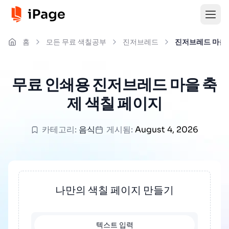
홈
모든 무료 색칠공부
진저브레드
진저브레드 마을
무료 인쇄용 진저브레드 마을 축
제 색칠 페이지
카테고리:
음식
게시됨:
August 4, 2026
나만의 색칠 페이지 만들기
텍스트 입력