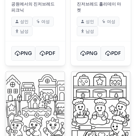
공원에서의 진저브레드
진저브레드 홀리데이 마
피크닉
켓
성인
여성
성인
여성
남성
남성
PNG
PDF
PNG
PDF