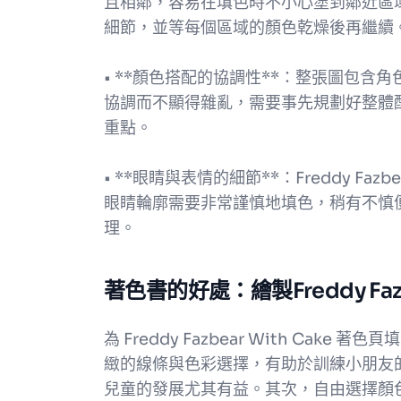
且相鄰，容易在填色時不小心塗到鄰近區
細節，並等每個區域的顏色乾燥後再繼續
• **顏色搭配的協調性**：整張圖包
協調而不顯得雜亂，需要事先規劃好整體
重點。
• **眼睛與表情的細節**：Freddy F
眼睛輪廓需要非常謹慎地填色，稍有不慎
理。
著色書的好處：繪製Freddy Fa
為 Freddy Fazbear With Ca
緻的線條與色彩選擇，有助於訓練小朋友
兒童的發展尤其有益。其次，自由選擇顏