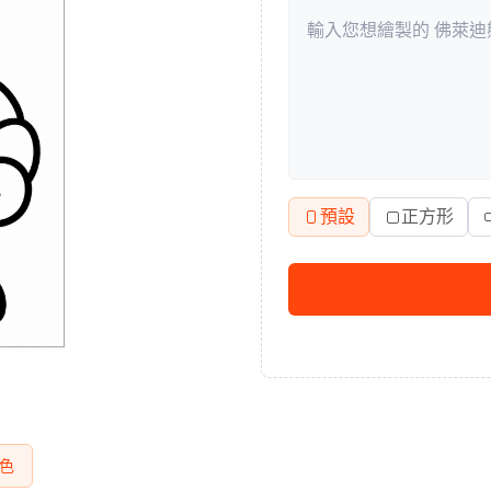
預設
正方形
色