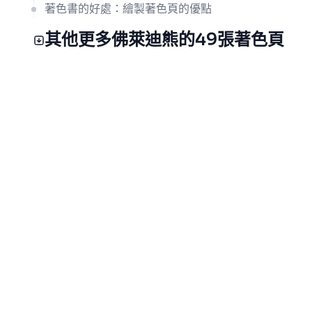
著色書的好處：繪製著色頁的優點
其他更多佛萊迪熊的49張著色頁