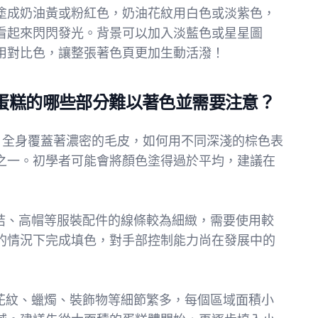
塗成奶油黃或粉紅色，奶油花紋用白色或淡紫色，
看起來閃閃發光。背景可以加入淡藍色或星星圖
用對比色，讓整張著色頁更加生動活潑！
ar 與蛋糕的哪些部分難以著色並需要注意？
zbear 全身覆蓋著濃密的毛皮，如何用不同深淺的棕色表
之一。初學者可能會將顏色塗得過於平均，建議在
、領結、高帽等服裝配件的線條較為細緻，需要使用較
的情況下完成填色，對手部控制能力尚在發展中的
奶油花紋、蠟燭、裝飾物等細節繁多，每個區域面積小