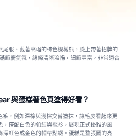
隻穿著正式燕尾服、戴著高帽的棕色機械熊，臉上帶著招牌的
滿節慶氣氛，線條清晰流暢，細節豐富，非常適合
bear 與蛋糕著色頁塗得好看？
溫暖的棕色系，例如深棕與淺棕交替塗抹，讓毛皮看起來更
色，搭配白色的領結與襯衫，展現正式優雅的風
條深紅色或金色的帽帶點綴。蛋糕是整張圖的亮