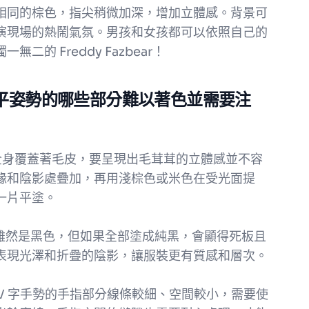
相同的棕色，指尖稍微加深，增加立體感。背景可
演現場的熱鬧氣氛。男孩和女孩都可以依照自己的
的 Freddy Fazbear！
ar 和平姿勢的哪些部分難以著色並需要注
bear 全身覆蓋著毛皮，要呈現出毛茸茸的立體感並不容
緣和陰影處疊加，再用淺棕色或米色在受光面提
一片平塗。
領結雖然是黑色，但如果全部塗成純黑，會顯得死板且
表現光澤和折疊的陰影，讓服裝更有質感和層次。
出 V 字手勢的手指部分線條較細、空間較小，需要使