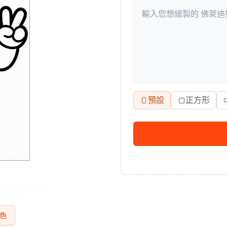
預設
正方形
色