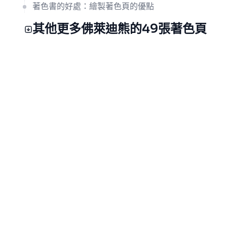
著色書的好處：繪製著色頁的優點
其他更多佛萊迪熊的49張著色頁