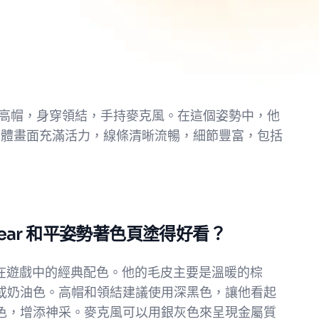
戴黑色高帽，身穿領結，手持麥克風。在這個姿勢中，他
整體畫面充滿活力，線條清晰流暢，細節豐富，包括
zbear 和平姿勢著色頁塗得好看？
以參考他在遊戲中的經典配色。他的毛皮主要是溫暖的棕
或奶油色。高帽和領結建議使用深黑色，讓他看起
色，增添神采。麥克風可以用銀灰色來呈現金屬質