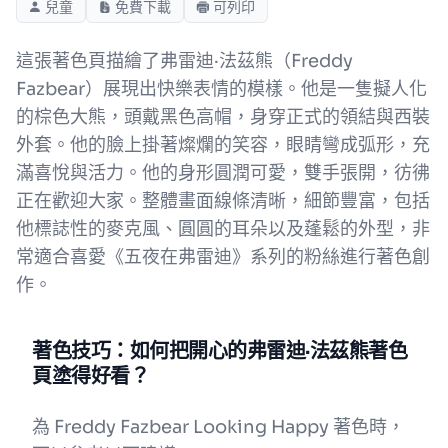
兒童
免費下載
可列印
這張著色頁描繪了弗雷迪·法茲熊（Freddy
Fazbear）展現出快樂表情的模樣。他是一隻擬人化
的棕色大熊，頭戴黑色高帽，身穿正式的領結與西裝
外套。他的臉上掛著燦爛的笑容，眼睛彎成弧形，充
滿喜悅與活力。他的身形圓潤可愛，雙手張開，彷彿
正在歡迎大家。整體畫面線條清晰，細節豐富，包括
他標誌性的麥克風、圓圓的耳朵以及蓬鬆的外型，非
常適合喜愛《五夜在弗雷迪》系列的粉絲進行著色創
作。
著色技巧：如何把開心的弗雷迪·法茲熊著色
頁塗得好看？
為 Freddy Fazbear Looking Happy 著色時，