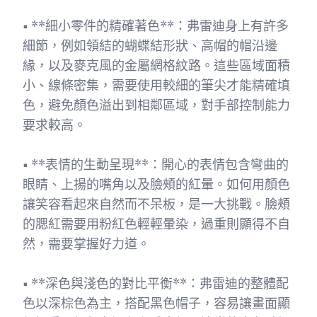
• **細小零件的精確著色**：弗雷迪身上有許多
細節，例如領結的蝴蝶結形狀、高帽的帽沿邊
緣，以及麥克風的金屬網格紋路。這些區域面積
小、線條密集，需要使用較細的筆尖才能精確填
色，避免顏色溢出到相鄰區域，對手部控制能力
要求較高。
• **表情的生動呈現**：開心的表情包含彎曲的
眼睛、上揚的嘴角以及臉頰的紅暈。如何用顏色
讓笑容看起來自然而不呆板，是一大挑戰。臉頰
的腮紅需要用粉紅色輕輕暈染，過重則顯得不自
然，需要掌握好力道。
• **深色與淺色的對比平衡**：弗雷迪的整體配
色以深棕色為主，搭配黑色帽子，容易讓畫面顯