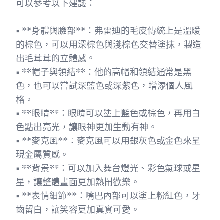
可以參考以下建議：
• **身體與臉部**：弗雷迪的毛皮傳統上是溫暖
的棕色，可以用深棕色與淺棕色交替塗抹，製造
出毛茸茸的立體感。
• **帽子與領結**：他的高帽和領結通常是黑
色，也可以嘗試深藍色或深紫色，增添個人風
格。
• **眼睛**：眼睛可以塗上藍色或棕色，再用白
色點出亮光，讓眼神更加生動有神。
• **麥克風**：麥克風可以用銀灰色或金色來呈
現金屬質感。
• **背景**：可以加入舞台燈光、彩色氣球或星
星，讓整體畫面更加熱鬧歡樂。
• **表情細節**：嘴巴內部可以塗上粉紅色，牙
齒留白，讓笑容更加真實可愛。