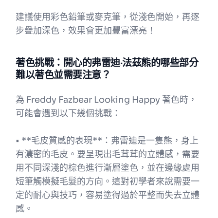
建議使用彩色鉛筆或麥克筆，從淺色開始，再逐
步疊加深色，效果會更加豐富漂亮！
著色挑戰：開心的弗雷迪·法茲熊的哪些部分
難以著色並需要注意？
為 Freddy Fazbear Looking Happy 著色時，
可能會遇到以下幾個挑戰：
• **毛皮質感的表現**：弗雷迪是一隻熊，身上
有濃密的毛皮。要呈現出毛茸茸的立體感，需要
用不同深淺的棕色進行漸層塗色，並在邊緣處用
短筆觸模擬毛髮的方向。這對初學者來說需要一
定的耐心與技巧，容易塗得過於平整而失去立體
感。