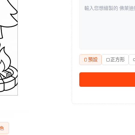
預設
正方形
色