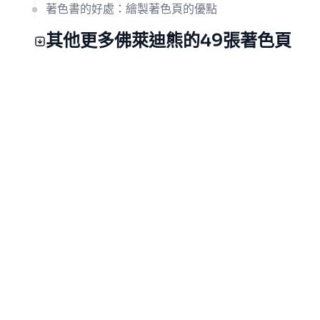
著色書的好處：繪製著色頁的優點
其他更多佛萊迪熊的49張著色頁