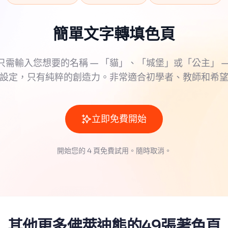
簡單文字轉填色頁
只需輸入您想要的名稱 — 「貓」、「城堡」或「公主」 —
設定，只有純粹的創造力。非常適合初學者、教師和希
立即免費開始
開始您的 4 頁免費試用。隨時取消。
其他更多佛萊迪熊的49張著色頁