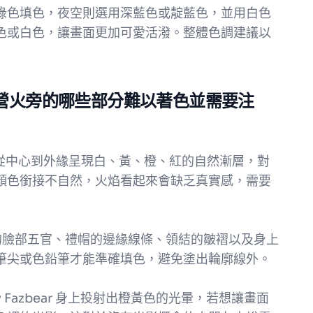
綠色填色，夜空則選用深藍色或靛藍色，並用白色
色或白色，讓畫面更加可愛活潑。整體色調建議以
ar 在營火旁的哪些部分難以著色並需要注
需要從中心到外緣呈現白、黃、橙、紅的自然漸層，對
顏色銜接不自然，火焰看起來會缺乏真實感，需要
位**：他的臉部五官、禮帽的邊緣線條、領結的皺褶以及身上
筆尖或色鉛筆才能準確填色，避免塗出輪廓線外。
dy Fazbear 身上投射出橙黃色的光暈，若想讓畫面