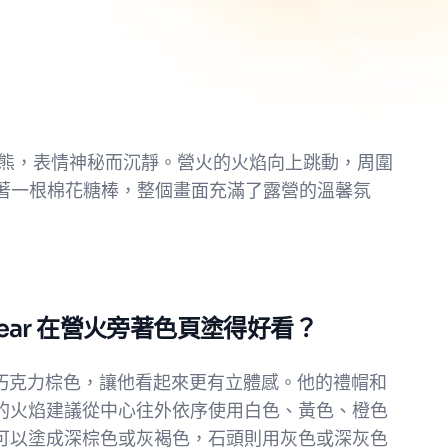
色機械熊，表情神秘而沉靜。營火的火焰向上跳動，周圍
乎握著一根棉花糖棒，整個畫面充滿了露營的溫馨氛
zbear 在營火旁著色頁塗得好看？
深棕色或巧克力棕色，讓他看起來更有立體感。他的禮帽和
的火焰建議從中心往外依序使用白色、黃色、橙色
可以塗成深棕色或灰褐色，石頭則用灰色或深灰色