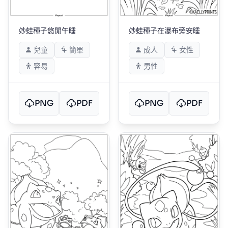
妙蛙種子悠閒午睡
妙蛙種子在瀑布旁安睡
兒童
簡單
成人
女性
容易
男性
PNG
PDF
PNG
PDF