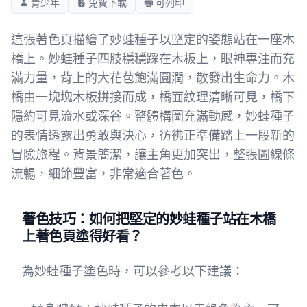
青少年
免費下載
可列印
這張著色頁描繪了妙蛙種子以堅定的姿態站在一座木
橋上。妙蛙種子四肢穩穩踩在木板上，眼神專注而充
滿力量，背上的大花苞飽滿圓潤，散發出生命力。木
橋由一塊塊木板拼接而成，橋面紋理清晰可見，橋下
隱約可見流水或深谷。整體構圖充滿動感，妙蛙種子
的表情透露出勇敢與決心，彷彿正準備踏上一段新的
冒險旅程。背景簡潔，讓主角更加突出，整張圖線條
流暢，細節豐富，非常適合著色。
著色技巧：如何把堅定的妙蛙種子站在木橋
上著色頁塗得好看？
為妙蛙種子塗色時，可以參考以下建議：