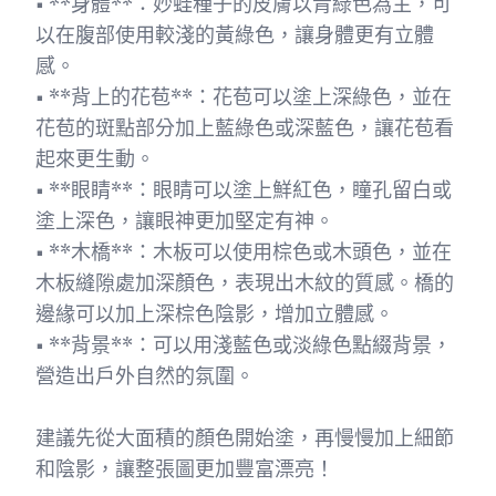
• **身體**：妙蛙種子的皮膚以青綠色為主，可
以在腹部使用較淺的黃綠色，讓身體更有立體
感。
• **背上的花苞**：花苞可以塗上深綠色，並在
花苞的斑點部分加上藍綠色或深藍色，讓花苞看
起來更生動。
• **眼睛**：眼睛可以塗上鮮紅色，瞳孔留白或
塗上深色，讓眼神更加堅定有神。
• **木橋**：木板可以使用棕色或木頭色，並在
木板縫隙處加深顏色，表現出木紋的質感。橋的
邊緣可以加上深棕色陰影，增加立體感。
• **背景**：可以用淺藍色或淡綠色點綴背景，
營造出戶外自然的氛圍。
建議先從大面積的顏色開始塗，再慢慢加上細節
和陰影，讓整張圖更加豐富漂亮！