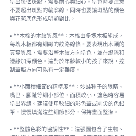
塗出每個斑點，需要耐心與細心。塗色時要注意
不要超出斑點的輪廓線，同時也要讓斑點的顏色
與花苞底色形成明顯對比。
• **木橋的木紋質感**：木橋由多塊木板組成，
每塊木板都有細緻的紋路線條。要表現出木頭的
真實質感，需要沿著木紋方向塗色，並在縫隙和
邊緣加深顏色。這對於年齡較小的孩子來說，控
制筆觸方向可能有一定難度。
• **小面積細節的精準度**：妙蛙種子的眼睛、
嘴巴、腳趾等細小部位，面積較小，塗色時容易
塗出界線。建議使用較細的彩色筆或削尖的色鉛
筆，慢慢填滿這些細節部分，保持畫面整潔。
• **整體色彩的協調性**：這張圖包含了生物、