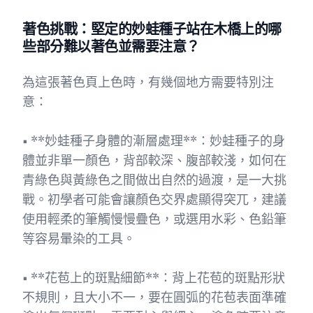
著色挑戰：堅定的妙蛙種子站在木橋上的哪
些部分難以著色並需要注意？
為這張著色頁上色時，有幾個地方需要特別注
意：
• **妙蛙種子身體的漸層處理**：妙蛙種子的身
體並非單一顏色，背部較深、腹部較淺，如何在
青綠色與黃綠色之間做出自然的過渡，是一大挑
戰。初學者可能會讓顏色交界處顯得突兀，建議
使用輕柔的筆觸慢慢疊色，或選用水彩、色鉛筆
等容易暈染的工具。
• **花苞上的斑點細節**：背上花苞的斑點形狀
不規則，且大小不一，要在圓弧的花苞表面準確