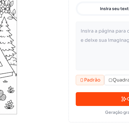
Insira seu tex
Padrão
Quadr
Geração gra