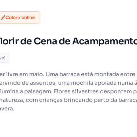
Colorir online
olorir de Cena de Acampament
vel
 livre em maio. Uma barraca está montada entre 
servindo de assentos, uma mochila apoiada numa ár
a ilumina a paisagem. Flores silvestres despontam
atureza, com crianças brincando perto da barraca.
avera.