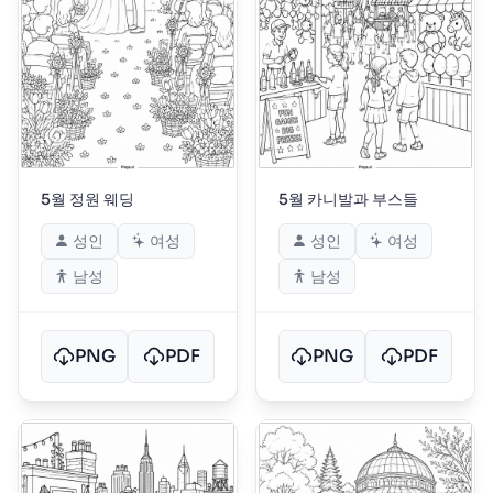
5월 정원 웨딩
5월 카니발과 부스들
성인
여성
성인
여성
남성
남성
PNG
PDF
PNG
PDF