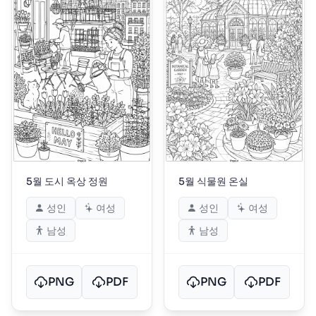
5월 도시 옥상 정원
5월 식물원 온실
성인
여성
성인
여성
남성
남성
PNG
PDF
PNG
PDF