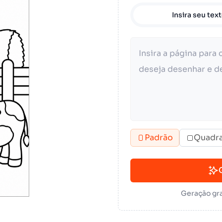
Insira seu tex
Padrão
Quadr
Geração gra