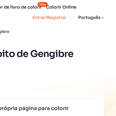
New
 de livro de colorir
Colorir Online
Entrar/Registrar
Português
gibre
coito de Gengibre
própria página para colorir