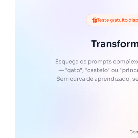
Teste gratuito dis
Transform
Esqueça os prompts complexos
— "gato", "castelo" ou "prin
Sem curva de aprendizado, sem
Com