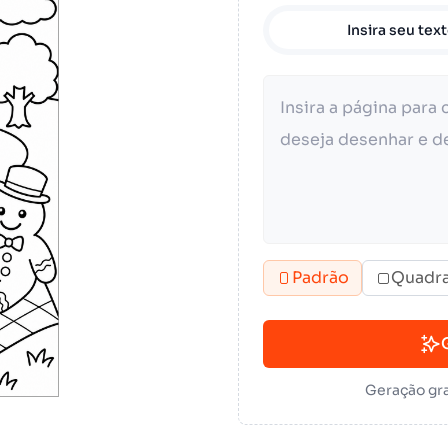
Insira seu tex
Padrão
Quadr
Geração gra