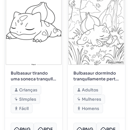
Bulbasaur tirando
Bulbasaur dormindo
uma soneca tranquila
tranquilamente perto
à tarde
da cachoeira
Crianças
Adultos
Simples
Mulheres
Fácil
Homens
PNG
PDF
PNG
PDF