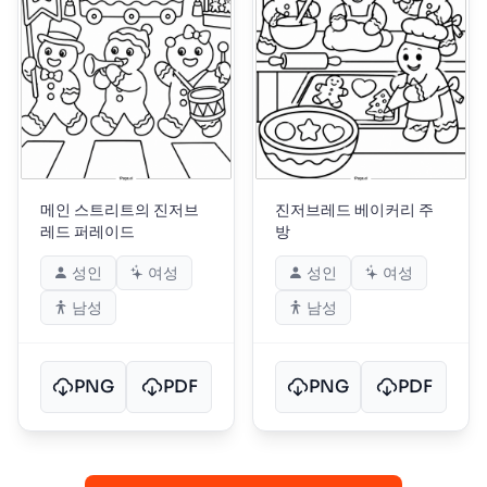
메인 스트리트의 진저브
진저브레드 베이커리 주
레드 퍼레이드
방
성인
여성
성인
여성
남성
남성
PNG
PDF
PNG
PDF