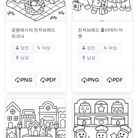
공원에서의 진저브레드
진저브레드 홀리데이 마
피크닉
켓
성인
여성
성인
여성
남성
남성
PNG
PDF
PNG
PDF