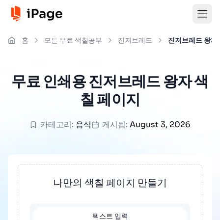
홈
모든 무료 색칠공부
진저브레드
진저브레드 왕자
무료 인쇄용 진저브레드 왕자 색
칠 페이지
카테고리:
음식
게시됨:
August 3, 2026
나만의 색칠 페이지 만들기
텍스트 입력