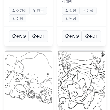
상해씨
어린이
단순
성인
여성
쉬움
남성
PNG
PDF
PNG
PDF