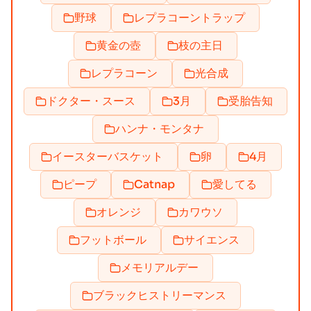
野球
レプラコーントラップ
黄金の壺
枝の主日
レプラコーン
光合成
ドクター・スース
3月
受胎告知
ハンナ・モンタナ
イースターバスケット
卵
4月
ピープ
Catnap
愛してる
オレンジ
カワウソ
フットボール
サイエンス
メモリアルデー
ブラックヒストリーマンス