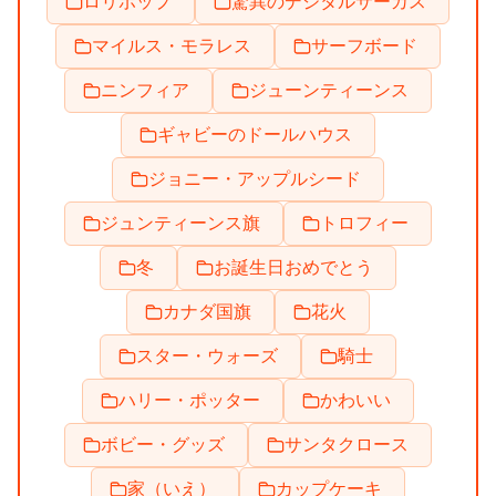
ロリポップ
驚異のデジタルサーカス
マイルス・モラレス
サーフボード
ニンフィア
ジューンティーンス
ギャビーのドールハウス
ジョニー・アップルシード
ジュンティーンス旗
トロフィー
冬
お誕生日おめでとう
カナダ国旗
花火
スター・ウォーズ
騎士
ハリー・ポッター
かわいい
ボビー・グッズ
サンタクロース
家（いえ）
カップケーキ