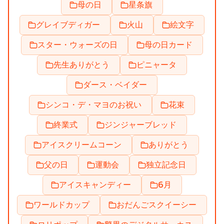
母の日
星条旗
グレイブディガー
火山
絵文字
スター・ウォーズの日
母の日カード
先生ありがとう
ピニャータ
ダース・ベイダー
シンコ・デ・マヨのお祝い
花束
終業式
ジンジャーブレッド
アイスクリームコーン
ありがとう
父の日
運動会
独立記念日
アイスキャンディー
6月
ワールドカップ
おだんごスクイーシー