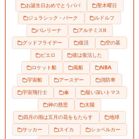
お誕生日おめでとうパパ
聖木曜日
ジュラシック・パーク
ルドルフ
バレリーナ
アルテミスII
グッドフライデー
復活
空の墓
ピエロ
彼は復活した
ロケット船
風船
NBA
宇宙船
アースデー
消防車
宇宙飛行士
傘
疑い深いトマス
神の慈悲
太陽
四月の雨は五月の花をもたらす
地球
サッカー
スイカ
ショベルカー