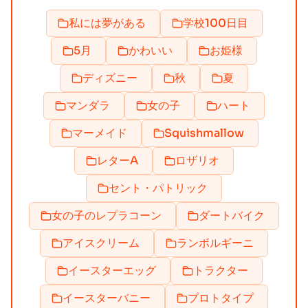
私には夢がある
学校100日目
5月
かわいい
お姫様
ディズニー
秋
夏
マンダラ
女の子
ハート
マーメイド
Squishmallow
レターA
ロザリオ
セント・パトリック
女の子のレプラコーン
ダートバイク
アイスクリーム
ランボルギーニ
イースターエッグ
トラクター
イースターバニー
プロトタイプ