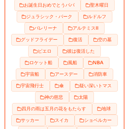
お誕生日おめでとうパパ
聖木曜日
ジュラシック・パーク
ルドルフ
バレリーナ
アルテミスII
グッドフライデー
復活
空の墓
ピエロ
彼は復活した
ロケット船
風船
NBA
宇宙船
アースデー
消防車
宇宙飛行士
傘
疑い深いトマス
神の慈悲
太陽
四月の雨は五月の花をもたらす
地球
サッカー
スイカ
ショベルカー