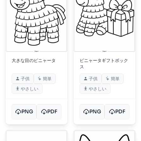
大きな目のピニャータ
ピニャータギフトボック
ス
子供
簡単
子供
簡単
やさしい
やさしい
PNG
PDF
PNG
PDF