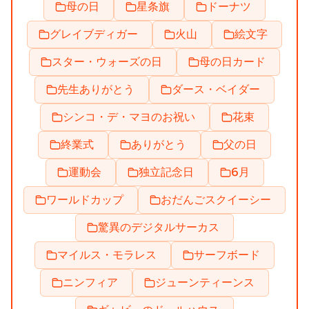
母の日
星条旗
ドーナツ
グレイブディガー
火山
絵文字
スター・ウォーズの日
母の日カード
先生ありがとう
ダース・ベイダー
シンコ・デ・マヨのお祝い
花束
終業式
ありがとう
父の日
運動会
独立記念日
6月
ワールドカップ
おだんごスクイーシー
驚異のデジタルサーカス
マイルス・モラレス
サーフボード
ニンフィア
ジューンティーンス