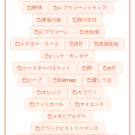
野球
レプラコーントラップ
黄金の壺
枝の主日
レプラコーン
光合成
ドクター・スース
3月
受胎告知
ハンナ・モンタナ
イースターバスケット
卵
4月
ピープ
Catnap
愛してる
オレンジ
カワウソ
フットボール
サイエンス
メモリアルデー
ブラックヒストリーマンス