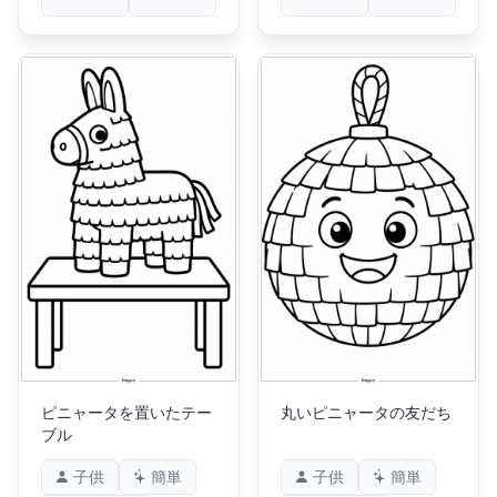
ピニャータを置いたテー
丸いピニャータの友だち
ブル
子供
簡単
子供
簡単