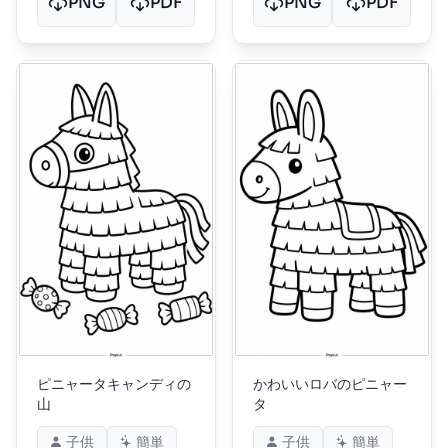
PNG
PDF
PNG
PDF
ピニャータキャンディの
かわいいロバのピニャー
山
タ
子供
簡単
子供
簡単