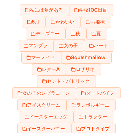
私には夢がある
学校100日目
5月
かわいい
お姫様
ディズニー
秋
夏
マンダラ
女の子
ハート
マーメイド
Squishmallow
レターA
ロザリオ
セント・パトリック
女の子のレプラコーン
ダートバイク
アイスクリーム
ランボルギーニ
イースターエッグ
トラクター
イースターバニー
プロトタイプ