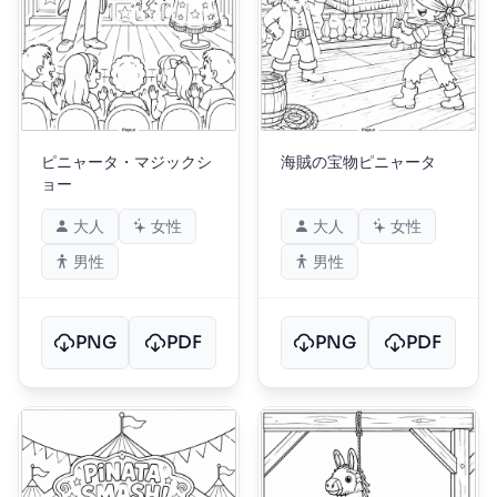
ピニャータ・マジックシ
海賊の宝物ピニャータ
ョー
大人
女性
大人
女性
男性
男性
PNG
PDF
PNG
PDF