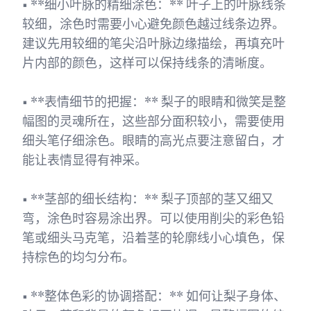
• **细小叶脉的精细涂色：** 叶子上的叶脉线条
较细，涂色时需要小心避免颜色越过线条边界。
建议先用较细的笔尖沿叶脉边缘描绘，再填充叶
片内部的颜色，这样可以保持线条的清晰度。
• **表情细节的把握：** 梨子的眼睛和微笑是整
幅图的灵魂所在，这些部分面积较小，需要使用
细头笔仔细涂色。眼睛的高光点要注意留白，才
能让表情显得有神采。
• **茎部的细长结构：** 梨子顶部的茎又细又
弯，涂色时容易涂出界。可以使用削尖的彩色铅
笔或细头马克笔，沿着茎的轮廓线小心填色，保
持棕色的均匀分布。
• **整体色彩的协调搭配：** 如何让梨子身体、