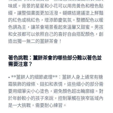
味感。背景的星星和小花可以用亮黃色和橙色點
綴，讓整個畫面更加活潑。蝴蝶結建議塗上鮮豔
的紅色或桃紅色，增添節慶氣氛。整體配色以暖
色調為主，讓茶會場景看起來溫馨又甜蜜。男孩
和女孩都可以依照自己的喜好自由搭配顏色，創
造出獨一無二的薑餅茶會！
著色挑戰：薑餅茶會的哪些部分難以著色並
需要注意？
• **薑餅人的細節處理**：薑餅人身上通常有糖
霜裝飾的線條、鈕扣和表情，這些細小的部分需
要用細筆尖小心塗色，避免顏色超出輪廓線。對
於年齡較小的孩子來說，控制筆觸在狹窄區域內
是一大挑戰，需要耐心練習。