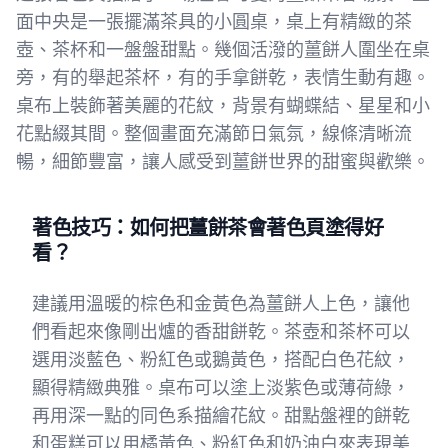
面中央是一張擺滿茶具的小圓桌，桌上有精緻的茶
壺、茶杯和一盤盤甜點。幾個活潑的薑餅人圍坐在桌
旁，有的舉起茶杯，有的手拿餅乾，表情生動有趣。
桌布上裝飾著美麗的花紋，背景有蝴蝶結、星星和小
花點綴其間。整個畫面充滿節日氣氛，線條清晰流
暢，細節豐富，讓人感受到薑餅世界的甜蜜與歡樂。
著色技巧：如何把薑餅茶會著色頁塗得好
看？
建議用溫暖的棕色和金黃色為薑餅人上色，讓他
們看起來像剛出爐的香甜餅乾。茶壺和茶杯可以
選用淡藍色、粉紅色或鵝黃色，搭配白色花紋，
顯得精緻典雅。桌布可以塗上淡紫色或薄荷綠，
再用深一點的同色系描繪花紋。甜點盤裡的餅乾
和蛋糕可以用橘黃色、粉紅色和奶油白來表現美