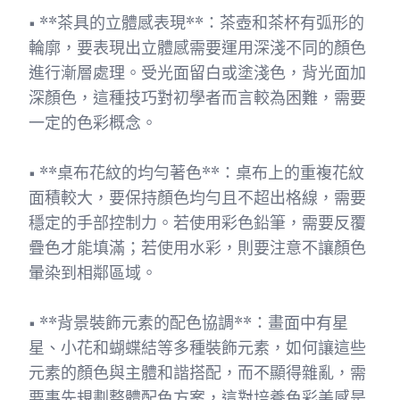
• **茶具的立體感表現**：茶壺和茶杯有弧形的
輪廓，要表現出立體感需要運用深淺不同的顏色
進行漸層處理。受光面留白或塗淺色，背光面加
深顏色，這種技巧對初學者而言較為困難，需要
一定的色彩概念。
• **桌布花紋的均勻著色**：桌布上的重複花紋
面積較大，要保持顏色均勻且不超出格線，需要
穩定的手部控制力。若使用彩色鉛筆，需要反覆
疊色才能填滿；若使用水彩，則要注意不讓顏色
暈染到相鄰區域。
• **背景裝飾元素的配色協調**：畫面中有星
星、小花和蝴蝶結等多種裝飾元素，如何讓這些
元素的顏色與主體和諧搭配，而不顯得雜亂，需
要事先規劃整體配色方案，這對培養色彩美感是