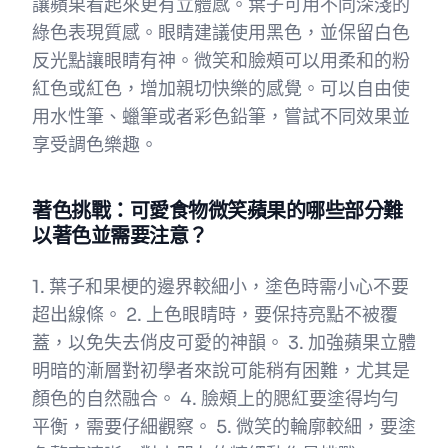
讓蘋果看起來更有立體感。葉子可用不同深淺的
綠色表現質感。眼睛建議使用黑色，並保留白色
反光點讓眼睛有神。微笑和臉頰可以用柔和的粉
紅色或紅色，增加親切快樂的感覺。可以自由使
用水性筆、蠟筆或者彩色鉛筆，嘗試不同效果並
享受調色樂趣。
著色挑戰：可愛食物微笑蘋果的哪些部分難
以著色並需要注意？
1. 葉子和果梗的邊界較細小，塗色時需小心不要
超出線條。 2. 上色眼睛時，要保持亮點不被覆
蓋，以免失去俏皮可愛的神韻。 3. 加強蘋果立體
明暗的漸層對初學者來說可能稍有困難，尤其是
顏色的自然融合。 4. 臉頰上的腮紅要塗得均勻
平衡，需要仔細觀察。 5. 微笑的輪廓較細，要塗