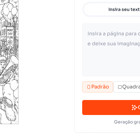
Insira seu tex
Padrão
Quadr
Geração gra