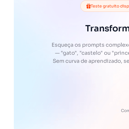
Teste gratuito dis
Transform
Esqueça os prompts complexos
— "gato", "castelo" ou "prin
Sem curva de aprendizado, sem
Com