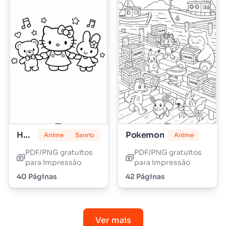
Hello Kitty
Pokemon
Anime
Sanrio
Anime
PDF/PNG gratuitos
PDF/PNG gratuitos
para impressão
para impressão
40 Páginas
42 Páginas
Ver mais