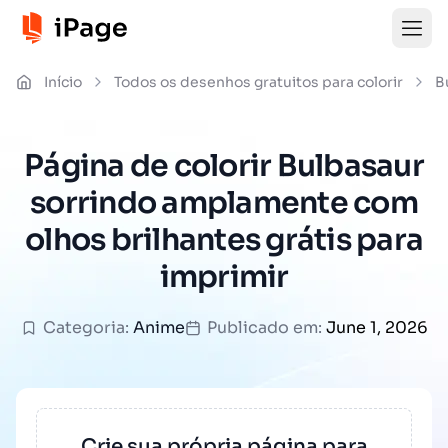
Início
Todos os desenhos gratuitos para colorir
B
Página de colorir Bulbasaur
sorrindo amplamente com
olhos brilhantes grátis para
imprimir
Categoria:
Anime
Publicado em:
June 1, 2026
Crie sua própria página para