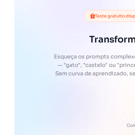
Teste gratuito dis
Transform
Esqueça os prompts complexos
— "gato", "castelo" ou "prin
Sem curva de aprendizado, sem
Com