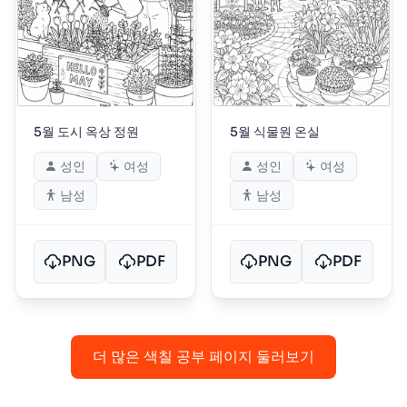
5월 도시 옥상 정원
5월 식물원 온실
성인
여성
성인
여성
남성
남성
PNG
PDF
PNG
PDF
더 많은 색칠 공부 페이지 둘러보기