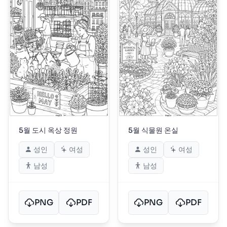
5월 도시 옥상 정원
5월 식물원 온실
성인
여성
성인
여성
남성
남성
PNG
PDF
PNG
PDF