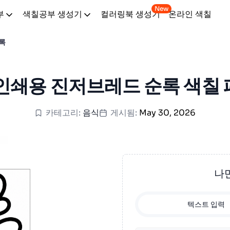
New
부
색칠공부 생성기
컬러링북 생성기
온라인 색칠
록
인쇄용 진저브레드 순록 색칠
카테고리:
음식
게시됨:
May 30, 2026
나
텍스트 입력