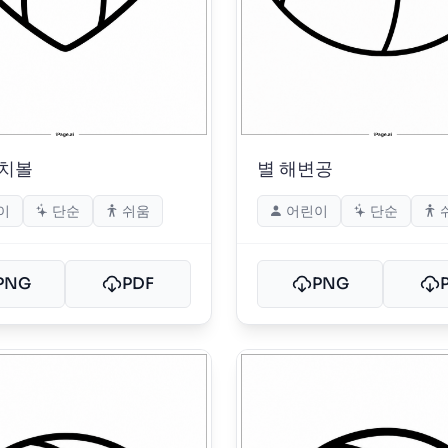
비치볼
별 해변공
이
단순
쉬움
어린이
단순
PNG
PDF
PNG