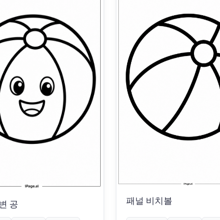
패널 비치볼
변 공