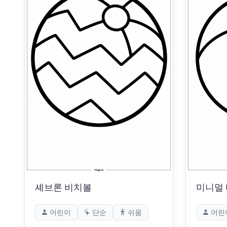
셰브론 비치볼
미니멀
어린이
단순
쉬움
어린