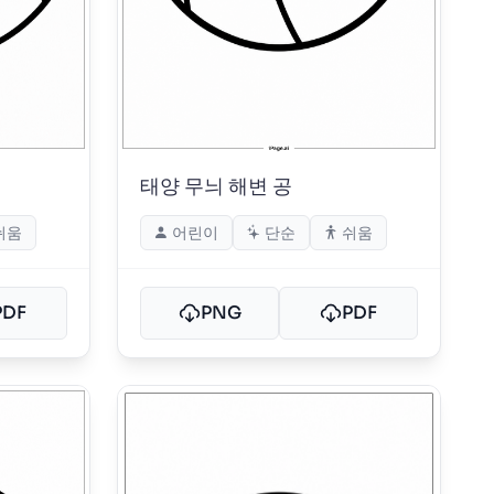
태양 무늬 해변 공
쉬움
어린이
단순
쉬움
PDF
PNG
PDF