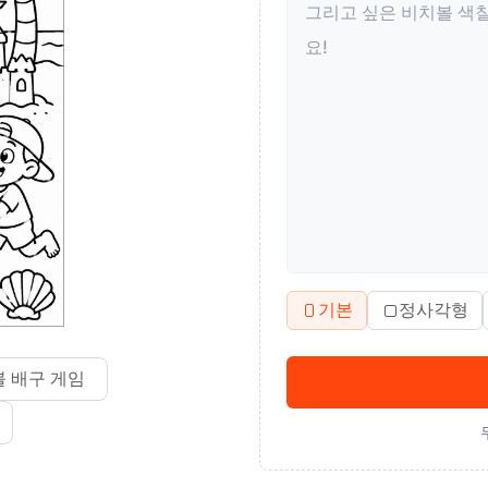
기본
정사각형
볼 배구 게임