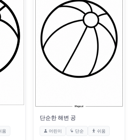
단순한 해변 공
쉬움
어린이
단순
쉬움