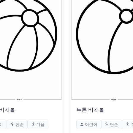
 비치볼
투톤 비치볼
이
단순
쉬움
어린이
단순