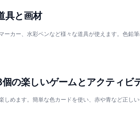
り絵をより楽しく、個性的に仕上げることができるでし
道具と画材
しむのにもぴったりです。スーパーマンの塗り絵で、色
マーカー、水彩ペンなど様々な道具が使えます。色鉛筆
すく、柔らかな色合いが出せます。マーカーは鮮やかで
りやすく、大人の塗り絵に適しています。さらに、シー
ンや色鉛筆で塗り絵を始め、慣れてきたらマーカーや水
トラストを楽しめます。例えば、スーパーマンのマント
8個の楽しいゲームとアクティビ
の塗り絵をより魅力的にするためには、様々な画材を試
り絵がまるでアート作品のように仕上がります。
楽しめます。簡単な色カードを使い、赤や青など正しい
完成させる共同制作が楽しいです。色のバランスを話し
ド作りに挑戦できます。色を塗った後にカードにキャラ
ーパーマンテーマのボードゲームを作るのもおすすめで
マンの塗り絵を完成させた後、色彩の組み合わせや影の