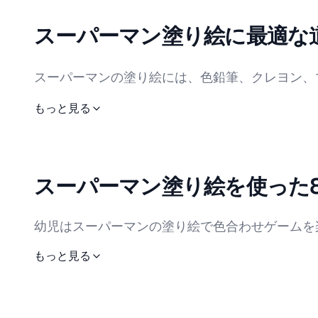
出せます。こうした色使いで、スーパーマンの塗
スーパーマン塗り絵に最適な
せて色選びの自由度が高いので、親子で一緒に楽
スーパーマンの塗り絵には、色鉛筆、クレヨン、
おすすめです。クレヨンは初心者や幼児に使いや
もっと見る
大人に人気です。水彩ペンはグラデーションが作
増してより楽しくなります。初心者はまずクレヨ
は混ぜて使うことで、マットと光沢、濃淡のコン
スーパーマン塗り絵を使った
で細かく描写する方法があります。スーパーマン
らの道具をうまく組み合わせることで、一枚の塗
幼児はスーパーマンの塗り絵で色合わせゲームを
ループで協力して大きなスーパーマンの塗り絵を
もっと見る
中高生はスーパーマンの塗り絵を使ったミニカー
しょう。家族では、塗り絵を貼った紙を使ってス
みんなで遊んで盛り上がれます。大人はスーパー