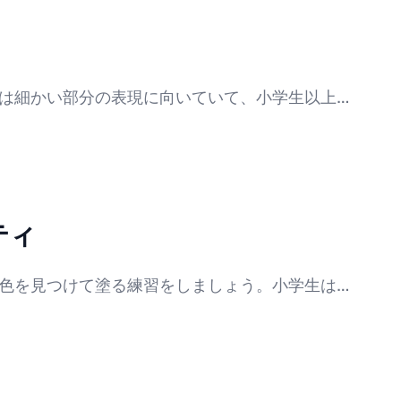
ょう。スーパーマンの塗り絵は年齢や好みに合わ
の世界を自分色に広げてみてください。
は細かい部分の表現に向いていて、小学生以上に
大胆な色使いができ、速乾性もあるため小学生や
ルやラメペンを追加すれば、光る装飾や立体感が
彩ペンに挑戦すると良いでしょう。塗り絵の道具
はマーカーで鮮やかに塗り、スーツの影は色鉛筆
ティ
して自分の好みの表現を見つけてください。これ
色を見つけて塗る練習をしましょう。小学生はグ
合いながら塗ることでチームワークが育ちます。
クター解説を加え、友達同士で交換して楽しみま
す。年齢に応じてゲームのルールを簡単に変え、
付け方をレビューし合う色彩ワークショップを開