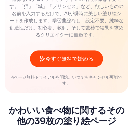
す。「猫」「城」「プリンセス」など、欲しいものの
名前を入力するだけで、AIが瞬時に美しい塗り絵シ
ートを作成します。学習曲線なし、設定不要、純粋な
創造性だけ。初心者、教師、そして数秒で結果を求め
るクリエイターに最適です。
今すぐ無料で始める
4ページ無料トライアルを開始。いつでもキャンセル可能で
す。
かわいい食べ物に関するその
他の39枚の塗り絵ページ