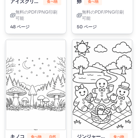
アイスクリーム
卵
食べ物
食べ物
無料のPDF/PNG印刷
無料のPDF/PNG印刷
可能
可能
48 ページ
50 ページ
キノコ
ジンジャーブレッド
食べ物
自然
食べ物