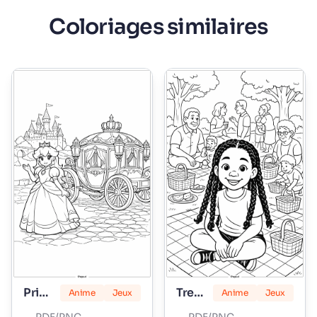
Coloriages similaires
Princesse Peach
Tresses d'Amour Lily
Anime
Jeux
Anime
Jeux