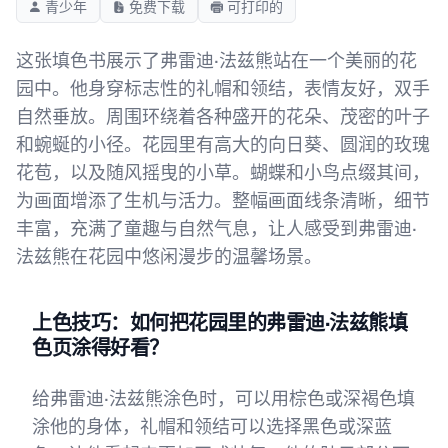
青少年
免费下载
可打印的
这张填色书展示了弗雷迪·法兹熊站在一个美丽的花
园中。他身穿标志性的礼帽和领结，表情友好，双手
自然垂放。周围环绕着各种盛开的花朵、茂密的叶子
和蜿蜒的小径。花园里有高大的向日葵、圆润的玫瑰
花苞，以及随风摇曳的小草。蝴蝶和小鸟点缀其间，
为画面增添了生机与活力。整幅画面线条清晰，细节
丰富，充满了童趣与自然气息，让人感受到弗雷迪·
法兹熊在花园中悠闲漫步的温馨场景。
上色技巧：如何把花园里的弗雷迪·法兹熊填
色页涂得好看？
给弗雷迪·法兹熊涂色时，可以用棕色或深褐色填
涂他的身体，礼帽和领结可以选择黑色或深蓝