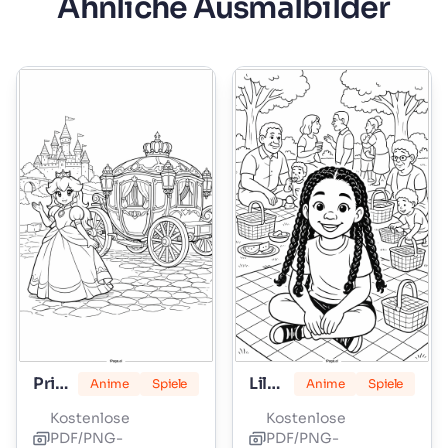
Ähnliche Ausmalbilder
Prinzessin Peach
Lily Love Zöpfe
Anime
Spiele
Anime
Spiele
Kostenlose
Kostenlose
PDF/PNG-
PDF/PNG-