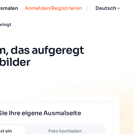
usmalen
Anmelden/Registrieren
Deutsch
wingt
m, das aufgeregt
bilder
Sie Ihre eigene Ausmalseite
xt ein
Foto hochladen