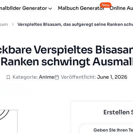
New
albilder Generator
Malbuch Generator
Online A
asam
Verspieltes Bisasam, das aufgeregt seine Ranken sch
kbare Verspieltes Bisasa
 Ranken schwingt Ausmal
Kategorie:
Anime
Veröffentlicht:
June 1, 2026
Erstellen 
Geben Sie Ihren Te